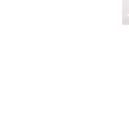
z,
México.