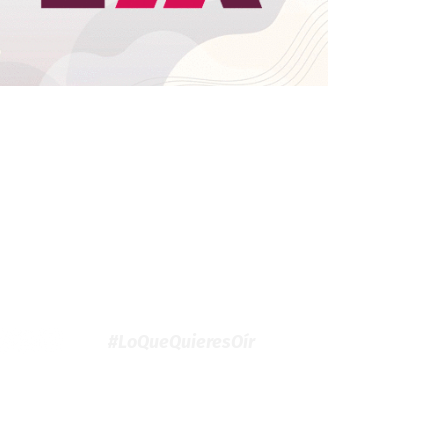
#LoQueQuieresOír