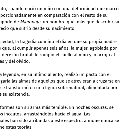
asado, cuando nació un niño con una deformidad que marcó 
roporcionadamente en comparación con el resto de su 
l apodo de 
Manopata
, un nombre que, más que describir su 
recio que sufrió desde su nacimiento.
iedad, la tragedia culminó el día en que su propia madre 
e que, al cumplir apenas seis años, la mujer, agobiada por 
decisión brutal: le rompió el cuello al niño y lo arrojó al 
s y del olvido.
leyenda, en su último aliento, realizó un pacto con el 
garía las almas de aquellos que se atrevieran a cruzarse en 
se transformó en una figura sobrenatural, alimentada por 
 su existencia.
formes son su arma más temible. En noches oscuras, se 
os incautos, arrastrándolos hacia el agua. Las 
nales han sido atribuidas a este espectro, aunque nunca se 
e estas teorías.