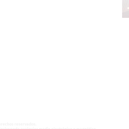
z,
México.
derechos reservados.