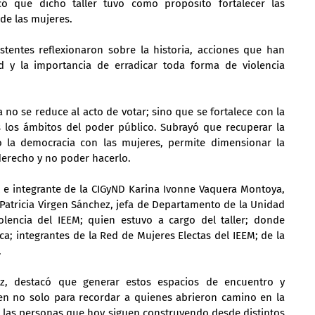
có que dicho taller tuvo como propósito fortalecer las 
 de las mujeres.
stentes reflexionaron sobre la historia, acciones que han 
d y la importancia de erradicar toda forma de violencia 
no se reduce al acto de votar; sino que se fortalece con la 
 los ámbitos del poder público. Subrayó que recuperar la 
 la democracia con las mujeres, permite dimensionar la 
 derecho y no poder hacerlo.
al e integrante de la CIGyND Karina Ivonne Vaquera Montoya, 
 Patricia Virgen Sánchez, jefa de Departamento de la Unidad 
lencia del IEEM; quien estuvo a cargo del taller; donde 
ca; integrantes de la Red de Mujeres Electas del IEEM; de la 
.
z, destacó que generar estos espacios de encuentro y 
en no solo para recordar a quienes abrieron camino en la 
 a las personas que hoy siguen construyendo desde distintos 