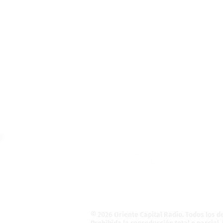
Teléfono: (55) 4121-5946
Informativo@OrienteCapital.com
La Magdalena Atlicpac
C.P. 56525. La Pa
© 2026 Oriente Capital Radio
. Todos los 