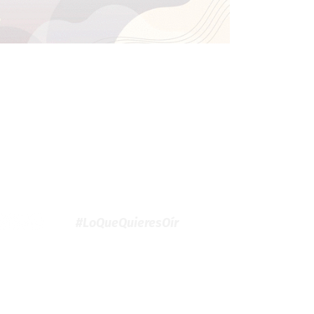
#LoQueQuieresOír