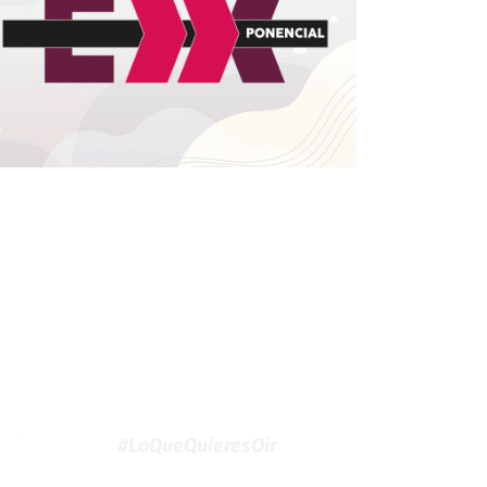
#LoQueQuieresOír