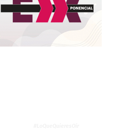
#LoQueQuieresOír