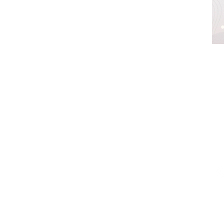
z,
México.