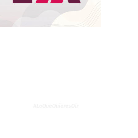
#LoQueQuieresOír