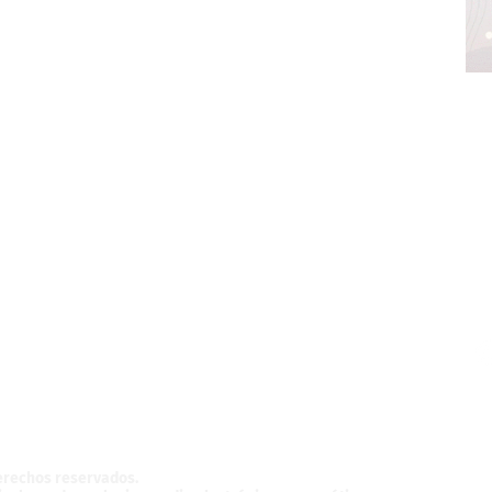
z,
México.
derechos reservados.