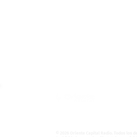
Teléfono: (55) 4121-5946
Informativo@OrienteCapital.com
La Magdalena Atlicpac
C.P. 56525. La Pa
© 2026 Oriente Capital Radio
. Todos los 