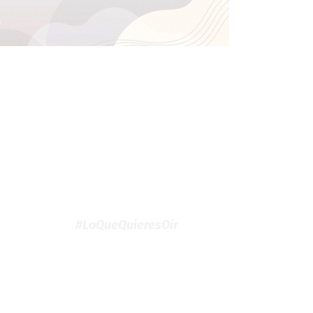
#LoQueQuieresOír