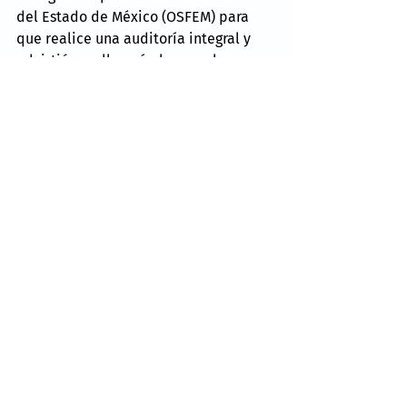
del Estado de México (OSFEM) para 
que realice una auditoría integral y 
advirtió que llevará el caso a la 
Cámara de Diputados.
 “Quien asumirá 
responsabilidades será la 
persona que encabezó la 
administración pública, la 
presidenta municipal saliente. 
Tenemos un aviso de la 
Auditoría Especial del Gasto 
Federalizado; están llamando 
a la administración saliente 
por irregularidades, como la 
falta de comprobación de 
uniformes por 3 millones de 
pesos y arrendamientos por 
más de 18 millones. Este es 