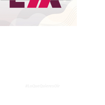
#LoQueQuieresOír