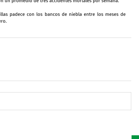
con un promedio de tres accidentes mortales por semana.
illas padece con los bancos de niebla entre los meses de 
ero.