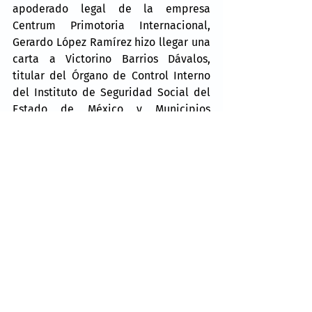
apoderado legal de la empresa 
Centrum Primotoria Internacional, 
Gerardo López Ramírez hizo llegar una 
carta a Victorino Barrios Dávalos, 
titular del Órgano de Control Interno 
del Instituto de Seguridad Social del 
Estado de México y Municipios 
(ISSEMYM), para que se investigue el 
proceso de la licitación, con la 
finalidad de evitar mal uso de 
recursos públicos.
Noticias
Valle de México
Comentarios