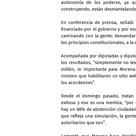
autonomía de los poderes, ya qu
construyendo, están desmantelando e
En conferencia de prensa, señaló q
financiado por el gobierno y por es
caminando con la gente; demandarem
los principios constitucionales, a la
Acompañada por diputadas y diputad
los resultados, “simplemente no les
millón, lo importante para Morena
cinismo que habilitaron un sitio we
los acordeones”.
Desde el domingo pasado, tratan 
exitosa y eso es una mentira, “po
hay un 88% de abstención ciudadana,
que refleja una simulación, la gente 
autoritarios que son”.
Lamentó que Morena haya decidid