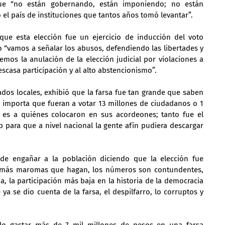
e “no están gobernando, están imponiendo; no están 
l país de instituciones que tantos años tomó levantar”.
ue esta elección fue un ejercicio de inducción del voto 
o “vamos a señalar los abusos, defendiendo las libertades y 
os la anulación de la elección judicial por violaciones a 
 escasa participación y al alto abstencionismo”.
os locales, exhibió que la farsa fue tan grande que saben 
 importa que fueran a votar 13 millones de ciudadanos o 1 
 es a quiénes colocaron en sus acordeones; tanto fue el 
b para que a nivel nacional la gente afín pudiera descargar 
de engañar a la población diciendo que la elección fue 
r más maromas que hagan, los números son contundentes, 
 la participación más baja en la historia de la democracia 
ya se dio cuenta de la farsa, el despilfarro, lo corruptos y 
o gastar más de 7 mil millones de pesos en una farsa 