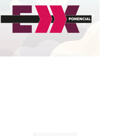
#LoQueQuieresOír