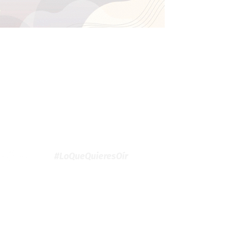
#LoQueQuieresOír