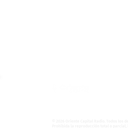
Teléfono: (55) 4121-5946
Informativo@OrienteCapital.com
La Magdalena Atlicpac
C.P. 56525. La Pa
© 2026 Oriente Capital Radio
. Todos los 
Prohibida la reproducción total o parcial