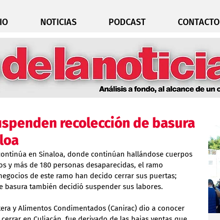
IO
NOTICIAS
PODCAST
CONTACTO
uspenden recolección de basura
aloa
 continúa en Sinaloa, donde continúan hallándose cuerpos 
s y más de 180 personas desaparecidas, el ramo 
negocios de este ramo han decido cerrar sus puertas; 
de basura también decidió suspender sus labores.
tera y Alimentos Condimentados (Canirac) dio a conocer 
cerrar en Culiacán, fue derivado de las bajas ventas que 