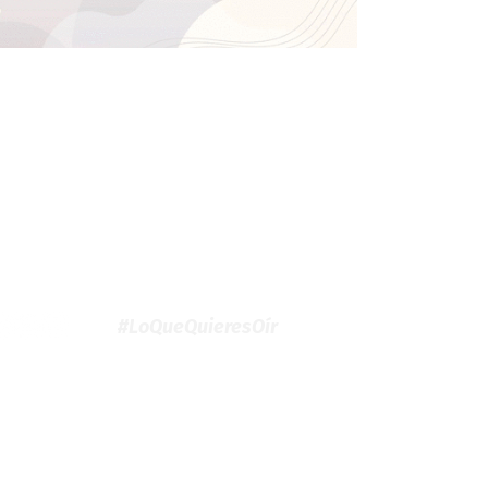
#LoQueQuieresOír