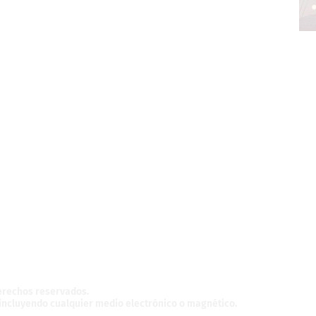
z,
México.
derechos reservados.
, incluyendo cualquier medio electrónico o magnético.