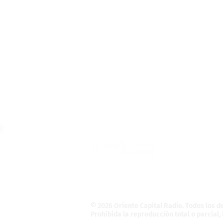
Teléfono: (55) 4121-5946
Informativo@OrienteCapital.com
La Magdalena Atlicpac
C.P. 56525. La Pa
© 2026 Oriente Capital Radio
. Todos los 
Prohibida la reproducción total o parcial