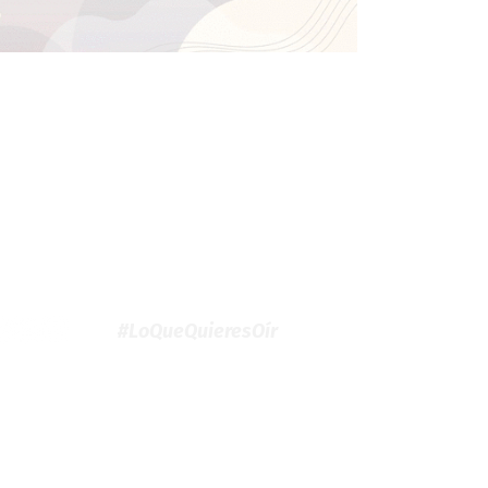
#LoQueQuieresOír