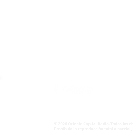
Teléfono: (55) 4121-5946
Informativo@OrienteCapital.com
La Magdalena Atlicpac
C.P. 56525. La Pa
© 2026 Oriente Capital Radio
. Todos los 
Prohibida la reproducción total o parcial