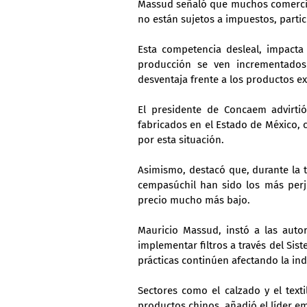
Massud señaló que muchos comercio
no están sujetos a impuestos, part
Esta competencia desleal, impacta 
producción se ven incrementados
desventaja frente a los productos ex
El presidente de Concaem advirtió
fabricados en el Estado de México, 
por esta situación.
Asimismo, destacó que, durante la 
cempasúchil han sido los más perju
precio mucho más bajo.
Mauricio Massud, instó a las autor
implementar filtros a través del Sist
prácticas continúen afectando la indu
Sectores como el calzado y el text
productos chinos, añadió el líder e