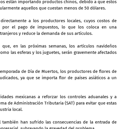
s están importando productos chinos, debido a que estos 
icularmente aquellos que cuestan menos de 50 dólares.
directamente a los productores locales, cuyos costos de 
 por el pago de impuestos, lo que los coloca en una 
tranjeros y reduce la demanda de sus artículos.
 que, en las próximas semanas, los artículos navideños 
como las esferas y los juguetes, serán gravemente afectados 
temporada de Día de Muertos, los productores de flores de 
dicados, ya que se importa flor de países asiáticos a un 
idades mexicanas a reforzar los controles aduanales y a 
ema de Administración Tributaria (SAT) para evitar que estas 
stria local.
il también han sufrido las consecuencias de la entrada de 
mpresarial, subrayando la gravedad del problema.