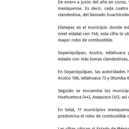
De enero a junio del año en curso, 9
mexiquense. Es decir, cada cuatr
clandestina, del llamado huachicole
Jilotepec es el municipio donde má
nivel estatal con 146, esta cifra lo u
mayor robo de combustible.
Soyaniquilpan, Aculco, Ixtlahuaca
estado con más tomas clandestinas, 
En Soyaniquilpan, las autoridades 
Aculco 106, Ixtlahuaca 73 y Otumba 6
Seguido se encuentra los municipi
Huehuetoca (44), Axapusco (41), así
En total, 17 municipios mexiquens
predomina el robo de combustible d
Las cifras ubican al Estado de Méxic