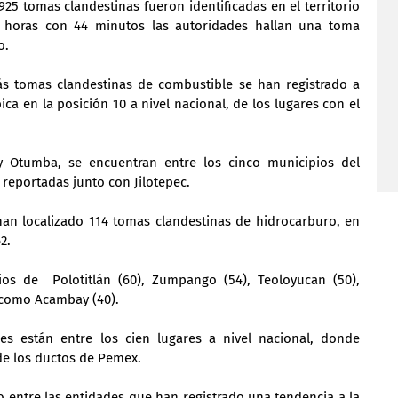
25 tomas clandestinas fueron identificadas en el territorio 
o horas con 44 minutos las autoridades hallan una toma 
o.
s tomas clandestinas de combustible se han registrado a 
bica en la posición 10 a nivel nacional, de los lugares con el 
 y Otumba, se encuentran entre los cinco municipios del 
reportadas junto con Jilotepec.
han localizado 114 tomas clandestinas de hidrocarburo, en 
2.
os de  Polotitlán (60), Zumpango (54), Teoloyucan (50), 
 como Acambay (40).
es están entre los cien lugares a nivel nacional, donde 
e los ductos de Pemex.
o entre las entidades que han registrado una tendencia a la 