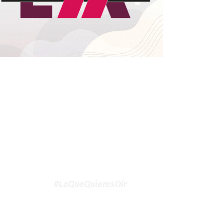
#LoQueQuieresOír