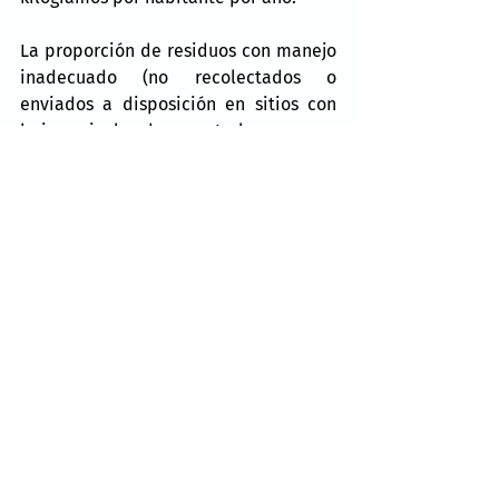
La proporción de residuos con manejo 
inadecuado (no recolectados o 
enviados a disposición en sitios con 
bajo nivel de control en sus 
operaciones) obtenida a través de la 
metodología Hotspots fue de 38%, y 
de 58% con la metodología WWC 
(Waste Wise Cities Tool).
Es de recordar que el decreto fue 
aprobado el pasado 12 de febrero en 
la 62 Legislatura local, el 14 de febrero 
viene signado el documento por la 
gobernadora del Estado de México, 
Delfina Gómez Álvarez y se publicó 
esté 21 de febrero.
Noticias