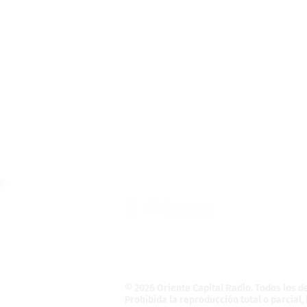
Teléfono: (55) 4121-5946
Informativo@OrienteCapital.com
La Magdalena Atlicpac
C.P. 56525. La Pa
© 2026 Oriente Capital Radio
. Todos los 
Prohibida la reproducción total o parcial