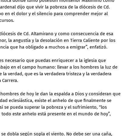
carística donde tomó posesión monseñor Maximino como 
ardenal dijo que vivir la pobreza de la diócesis de Cd. 
o en el dolor y el silencio para comprender mejor al 
cursos.
diócesis de Cd. Altamirano y como consecuencia de esa 
r, la angustia y la desolación en Tierra Caliente por los 
encia que ha obligado a muchos a emigrar”, enfatizó.
 es necesario que puedas enriquecer a la iglesia que 
rabajo en el campo humano: llevar a los hombres la luz de 
e la verdad, que es la verdadera tristeza y la verdadera 
 Carrera.
ombres de hoy le dan la espalda a Dios y consideran que 
ridad eclesiástica, existe el anhelo de que finalmente se 
así se pueda superar la pobreza y el sufrimiento, “los 
 todo este anhelo está presente en el mundo de hoy”, 
 se dobla según sopla el viento. No debe ser una caña, 