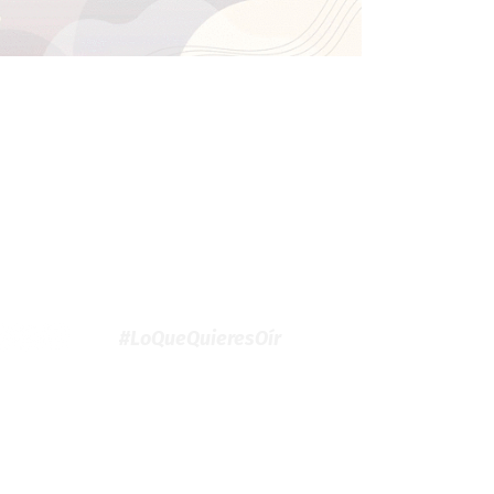
#LoQueQuieresOír