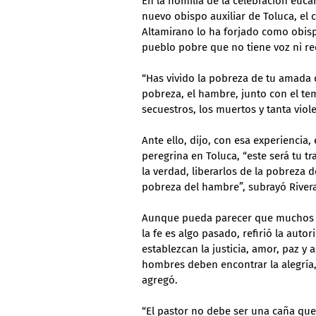
En la homilía de la celebración eu
nuevo obispo auxiliar de Toluca, el c
Altamirano lo ha forjado como obisp
pueblo pobre que no tiene voz ni re
“Has vivido la pobreza de tu amada 
pobreza, el hambre, junto con el temo
secuestros, los muertos y tanta viol
Ante ello, dijo, con esa experiencia,
peregrina en Toluca, “este será tu t
la verdad, liberarlos de la pobreza d
pobreza del hambre”, subrayó Rivera
Aunque pueda parecer que muchos h
la fe es algo pasado, refirió la auto
establezcan la justicia, amor, paz y 
hombres deben encontrar la alegría,
agregó.
“El pastor no debe ser una caña que