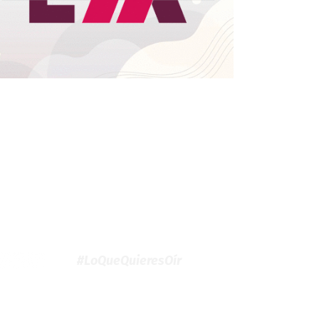
#LoQueQuieresOír